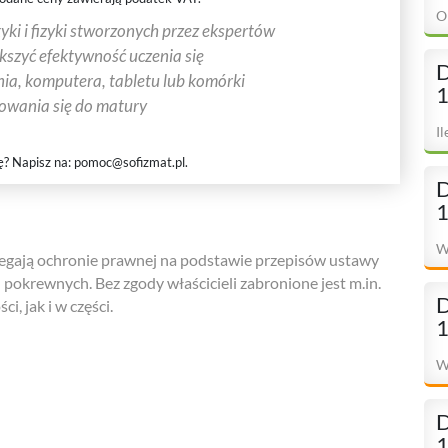
O
ki i fizyki stworzonych przez ekspertów
ększyć efektywność uczenia się
D
ia, komputera, tabletu lub komórki
1
towania się do matury
I
ę? Napisz na:
pomoc@sofizmat.pl
.
D
1
W
gają ochronie prawnej na podstawie przepisów ustawy
h pokrewnych. Bez zgody właścicieli zabronione jest m.in.
D
i, jak i w części.
1
W
D
1