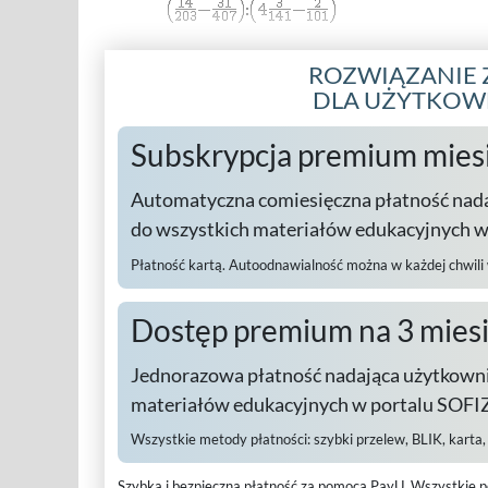
ROZWIĄZANIE 
DLA UŻYTKO
Subskrypcja premium mies
Automatyczna comiesięczna płatność nad
do wszystkich materiałów edukacyjnych 
Płatność kartą. Autoodnawialność można w każdej chwili
Dostęp premium na 3 mies
Jednorazowa płatność nadająca użytkowni
materiałów edukacyjnych w portalu SOFIZ
Wszystkie metody płatności:
szybki przelew, BLIK, karta
Szybka i bezpieczna płatność za pomocą PayU.
Wszystkie p