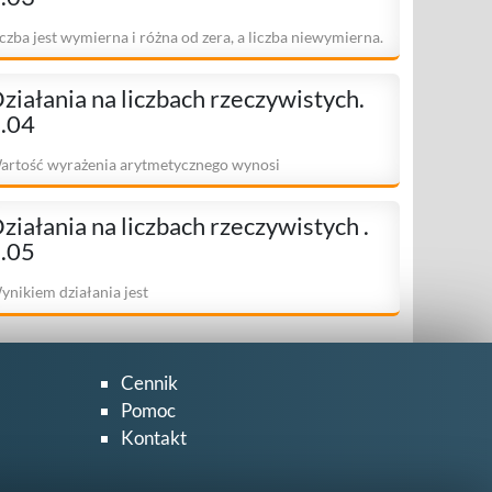
iczba jest wymierna i różna od zera, a liczba niewymierna.
iczbą wymierną może być:
ziałania na liczbach rzeczywistych.
.04
artość wyrażenia arytmetycznego wynosi
ziałania na liczbach rzeczywistych .
.05
ynikiem działania jest
Cennik
Pomoc
Kontakt