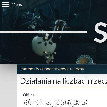
Menu
matematyka podstawowa
liczby
Działania na liczbach rzec
Oblicz: