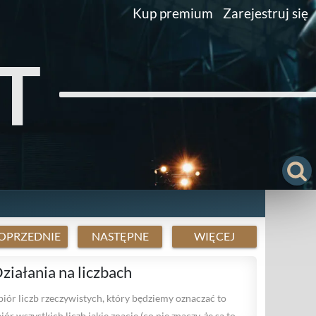
Kup premium
Zarejestruj się
T
OPRZEDNIE
NASTĘPNE
WIĘCEJ
ziałania na liczbach
biór liczb rzeczywistych, który będziemy oznaczać to
iór wszystkich liczb jakie znacie (co nie znaczy, że są to