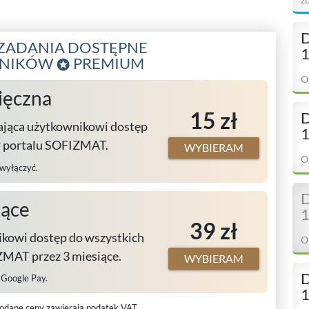
D
ZADANIA DOSTĘPNE
1
WNIKÓW
PREMIUM
O
ięczna
15 zł
D
ająca użytkownikowi dostęp
1
w portalu SOFIZMAT.
WYBIERAM
O
 wyłączyć.
D
iące
1
39 zł
kowi dostęp do wszystkich
O
MAT przez 3 miesiące.
WYBIERAM
D
, Google Pay.
1
odane ceny zawierają podatek VAT.