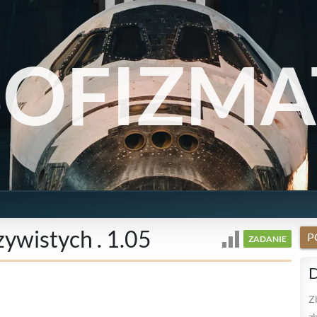
SOFIZMA
zywistych . 1.05
P
ZADANIE
D
Z
zb