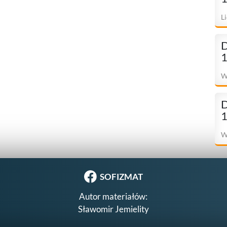
L
L
D
1
W
D
1
W
SOFIZMAT
Autor materiałów:
Sławomir Jemielity