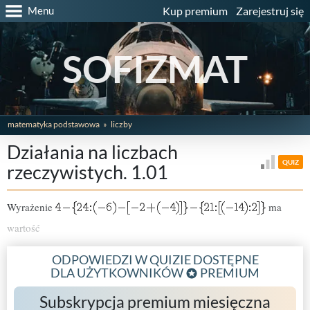
Menu
Kup premium
Zarejestruj się
SOFIZMAT
matematyka podstawowa
liczby
Działania na liczbach
QUIZ
rzeczywistych. 1.01
Wyrażenie
ma
wartość
ODPOWIEDZI W QUIZIE DOSTĘPNE
DLA UŻYTKOWNIKÓW
PREMIUM
Subskrypcja premium miesięczna