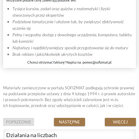
Wszystkie podane ceny zawierają podatek VAT.
Tysiące kursów, zadań oraz quizów z matematyki i fizyki
stworzonych przez ekspertów
Podzielone tematycznie i ułożone tak, by zwiększyć efektywność
uczenia się
Pełny i wygodny dostęp z dowolnego urządzenia, komputera, tabletu
lub komórki
Najtańszy i najefektywniejszy sposób przygotowania się do matury
Brak reklam i jakichkolwiek ukrytych kosztów
Chcesz otrzymać fakturę? Napisz na:
pomoc@sofizmat.pl
.
Materiały zamieszczone w portalu SOFIZMAT podlegają ochronie prawnej
na podstawie przepisów ustawy z dnia 4 lutego 1994 r. o prawie autorskim
i prawach pokrewnych. Bez zgody właścicieli zabronione jest m.in.
ich kopiowanie, przedruk oraz udostępnianie w całości, jak i w części.
POPRZEDNIE
NASTĘPNE
WIĘCEJ
Działania na liczbach