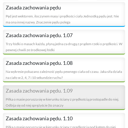
Zasada zachowania pędu
Pęd jest wektorem, iloczynem masy i prędkości ciała Jednostką pędu jest. Nie
ma ona innej nazwy. Znaczenie pędu polega
Zasada zachowania pędu. 1.07
Trzy łódki o masach każda, płyną jedna za drugą z prądem rzeki o prędkości. W
pewnej chwili ze środkowej łódki
Zasada zachowania pędu. 1.08
Na wykresie pokazano zależność pędu pewnego ciała od czasu. Jaka siła działa
na ciało w 2, 4, 7 i 10 sekundzie ruchu?
Zasada zachowania pędu. 1.09
Piłka o masie porusza się w kierunku ściany z prędkością prostopadle do niej.
Odbija się od niej sprężyście (to znaczy
Zasada zachowania pędu. 1.10
Piłka o masie porusza się w kierunku ściany z prędkością pod kątem do niej.