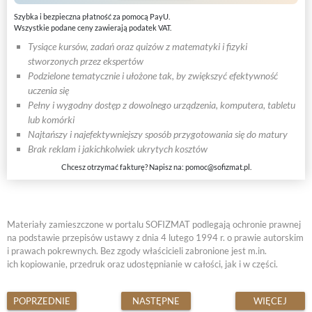
Szybka i bezpieczna płatność za pomocą PayU.
Wszystkie podane ceny zawierają podatek VAT.
Tysiące kursów, zadań oraz quizów z matematyki i fizyki
stworzonych przez ekspertów
Podzielone tematycznie i ułożone tak, by zwiększyć efektywność
uczenia się
Pełny i wygodny dostęp z dowolnego urządzenia, komputera, tabletu
lub komórki
Najtańszy i najefektywniejszy sposób przygotowania się do matury
Brak reklam i jakichkolwiek ukrytych kosztów
Chcesz otrzymać fakturę? Napisz na:
pomoc@sofizmat.pl
.
Materiały zamieszczone w portalu SOFIZMAT podlegają ochronie prawnej
na podstawie przepisów ustawy z dnia 4 lutego 1994 r. o prawie autorskim
i prawach pokrewnych. Bez zgody właścicieli zabronione jest m.in.
ich kopiowanie, przedruk oraz udostępnianie w całości, jak i w części.
POPRZEDNIE
NASTĘPNE
WIĘCEJ