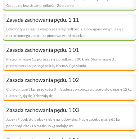
Odbija się bez straty prędkości. Zderzenie
Zasada zachowania pędu. 1.11
Lokomotywa ciągnie wagon ze stałą prędkością. Do wagonu wsypuje się z
nieruchomego zbiornika pionowo w dół piasek o
Zasada zachowania pędu. 1.01
Meteor o masie 1 g porusza się z prędkością 30 km/s. Słoń o masie 3 t
przemieszcza się z prędkością 10 cm/s. Pęd słonia
Zasada zachowania pędu. 1.02
Ciało o masie 3 kg i prędkości 8 m/s uderza w spoczywające ciało o masie 12 kg.
Ciała sklejają się (zderzają się
Zasada zachowania pędu. 1.03
Jacek i Placek stoją obok siebie na lodowisku. Nagle Jacek o masie 65 kg
popchnął Placka o masie 85 kg nadając mu