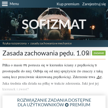
Menu
Kup premium
Zarejestruj się
SOFIZMAT
fizyka rozszerzona
zasady zachowania w mechanice
Zasada zachowania pędu. 1.09
ZADANIE
Piłka o masie
porusza się w kierunku ściany z prędkością
prostopadle do niej. Odbija się od niej sprężyście (to znaczy z taką
samą lecz przeciwnie skierowaną prędkością). Zderzenie trwa
.
Jaka średnia siła działa na piłkę w trakcie zderzenia. Jaki jest jej
kierunek i zwrot?
ROZWIĄZANIE ZADANIA DOSTĘPNE
DLA UŻYTKOWNIKÓW
PREMIUM