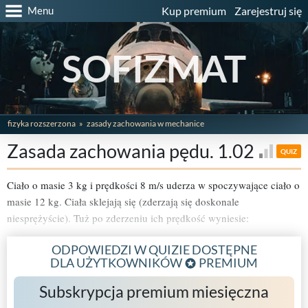
Menu
Kup premium
Zarejestruj się
SOFIZMAT
fizyka rozszerzona
zasady zachowania w mechanice
Zasada zachowania pędu. 1.02
QUIZ
Ciało o masie 3 kg i prędkości 8 m/s uderza w spoczywające ciało o
masie 12 kg. Ciała sklejają się (zderzają się doskonale
niesprężyście). Tuż po zderzeniu ich prędkość wyniesie:
ODPOWIEDZI W QUIZIE DOSTĘPNE
DLA UŻYTKOWNIKÓW
PREMIUM
Subskrypcja premium miesięczna