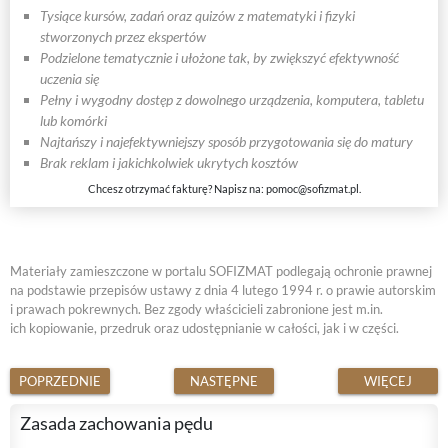
Tysiące kursów, zadań oraz quizów z matematyki i fizyki
stworzonych przez ekspertów
Podzielone tematycznie i ułożone tak, by zwiększyć efektywność
uczenia się
Pełny i wygodny dostęp z dowolnego urządzenia, komputera, tabletu
lub komórki
Najtańszy i najefektywniejszy sposób przygotowania się do matury
Brak reklam i jakichkolwiek ukrytych kosztów
Chcesz otrzymać fakturę? Napisz na:
pomoc@sofizmat.pl
.
Materiały zamieszczone w portalu SOFIZMAT podlegają ochronie prawnej
na podstawie przepisów ustawy z dnia 4 lutego 1994 r. o prawie autorskim
i prawach pokrewnych. Bez zgody właścicieli zabronione jest m.in.
ich kopiowanie, przedruk oraz udostępnianie w całości, jak i w części.
POPRZEDNIE
NASTĘPNE
WIĘCEJ
Zasada zachowania pędu