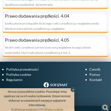
Spadła ona swobodnie. Jej torem jest:
Prawo dodawania prędkości. 4.04
Łódka płynie prostopadle do brzegu rzeki z prędkością v względem wody.
Woda w rzece płynie z prędkością u względem
Prawo dodawania prędkości. 4.05
W dół rzeki z prędkością 8 m/s (mierzoną względem brzegu) płynie
motorówka. Nurt rzeki płynie z prędkością 2 m/s. Z
Polityka prywatności
Cennik
Polityka cookies
Pomoc
Regulamin
Kontakt
SOFIZMAT
×
Strona używa plików cookies. Pozostając tutaj
Autor materiałów:
zgadzasz się na ich wykorzystywanie. Zmian możesz
Sławomir Jemielity
dokonać w ustawieniach swojej przeglądarki
internetowej.
©
CleanCode
2021-2026
Polityka prywatności
|
Polityka cookies