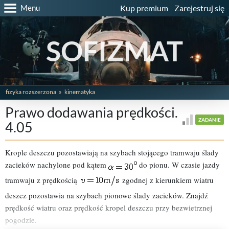
Menu
Kup premium
Zarejestruj się
SOFIZMAT
fizyka rozszerzona
kinematyka
Prawo dodawania prędkości.
ZADANIE
4.05
Krople deszczu pozostawiają na szybach stojącego tramwaju ślady
zacieków nachylone pod kątem
do pionu. W czasie jazdy
tramwaju z prędkością
zgodnej z kierunkiem wiatru
deszcz pozostawia na szybach pionowe ślady zacieków. Znajdź
prędkość wiatru oraz prędkość kropel deszczu przy bezwietrznej
pogodzie.