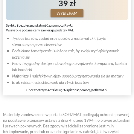
39 zł
WYBIERAM
Szybka i bezpieczna płatność za pomocą PayU.
Wszystkie podane ceny zawierają podatek VAT.
Tysiące kursów, zadań oraz quizów z matematyki i fizyki
stworzonych przez ekspertów
Podzielone tematycznie i ułożone tak, by zwiększyć efektywność
uczenia się
Pełny i wygodny dostęp z dowolnego urządzenia, komputera, tabletu
lub komórki
Najtańszy i najefektywniejszy sposób przygotowania się do matury
Brak reklam i jakichkolwiek ukrytych kosztów
Chcesz otrzymać fakturę? Napisz na:
pomoc@sofizmat.pl
.
Materiały zamieszczone w portalu SOFIZMAT podlegają ochronie prawnej
na podstawie przepisów ustawy z dnia 4 lutego 1994 r. o prawie autorskim
i prawach pokrewnych. Bez zgody właścicieli zabronione jest m.in.
ich kopiowanie, przedruk oraz udostępnianie w całości, jak i w części.