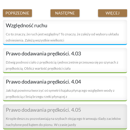
POPRZEDNIE
NASTĘPNE
WIĘCEJ
Względność ruchu
Co to znaczy, że ruch jest względny? To znaczy, że zależy od wyboru układu
odniesienia. Zależą wszystkie wielkości
Prawo dodawania prędkości. 4.03
Dźwig podnosi ciało z prędkością i jednocześnie przesuwa się po szynach z
prędkością. Oblicz wartość prędkości ciała
Prawo dodawania prędkości. 4.04
Jaki kąt powinna tworzyć oś symetrii kajaka płynącego względem wody z
prędkością z linią brzegu rzeki płynącej z
Prawo dodawania prędkości. 4.05
Krople deszczu pozostawiają na szybach stojącego tramwaju ślady zacieków
nachylone pod kątem do pionu. W czasie jazdy