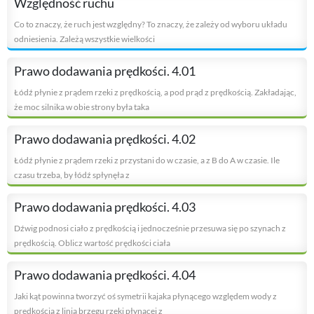
Względność ruchu
Co to znaczy, że ruch jest względny? To znaczy, że zależy od wyboru układu
odniesienia. Zależą wszystkie wielkości
Prawo dodawania prędkości. 4.01
Łódź płynie z prądem rzeki z prędkością, a pod prąd z prędkością. Zakładając,
że moc silnika w obie strony była taka
Prawo dodawania prędkości. 4.02
Łódź płynie z prądem rzeki z przystani do w czasie, a z B do A w czasie. Ile
czasu trzeba, by łódź spłynęła z
Prawo dodawania prędkości. 4.03
Dźwig podnosi ciało z prędkością i jednocześnie przesuwa się po szynach z
prędkością. Oblicz wartość prędkości ciała
Prawo dodawania prędkości. 4.04
Jaki kąt powinna tworzyć oś symetrii kajaka płynącego względem wody z
prędkością z linią brzegu rzeki płynącej z