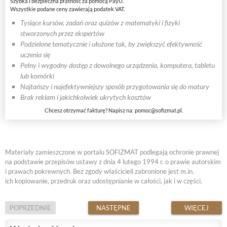
Szybka i bezpieczna płatność za pomocą PayU.
Wszystkie podane ceny zawierają podatek VAT.
Tysiące kursów, zadań oraz quizów z matematyki i fizyki
stworzonych przez ekspertów
Podzielone tematycznie i ułożone tak, by zwiększyć efektywność
uczenia się
Pełny i wygodny dostęp z dowolnego urządzenia, komputera, tabletu
lub komórki
Najtańszy i najefektywniejszy sposób przygotowania się do matury
Brak reklam i jakichkolwiek ukrytych kosztów
Chcesz otrzymać fakturę? Napisz na:
pomoc@sofizmat.pl
.
Materiały zamieszczone w portalu SOFIZMAT podlegają ochronie prawnej
na podstawie przepisów ustawy z dnia 4 lutego 1994 r. o prawie autorskim
i prawach pokrewnych. Bez zgody właścicieli zabronione jest m.in.
ich kopiowanie, przedruk oraz udostępnianie w całości, jak i w części.
POPRZEDNIE
NASTĘPNE
WIĘCEJ