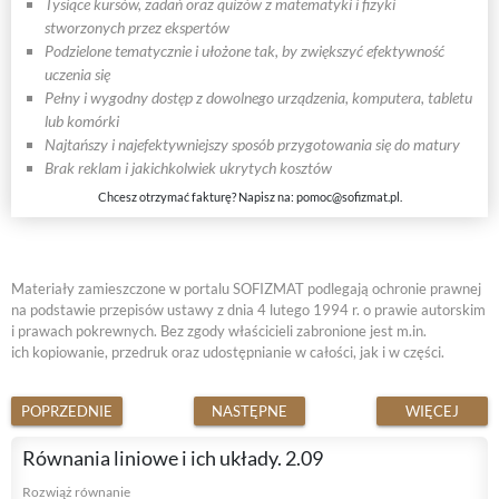
Tysiące kursów, zadań oraz quizów z matematyki i fizyki
stworzonych przez ekspertów
Podzielone tematycznie i ułożone tak, by zwiększyć efektywność
uczenia się
Pełny i wygodny dostęp z dowolnego urządzenia, komputera, tabletu
lub komórki
Najtańszy i najefektywniejszy sposób przygotowania się do matury
Brak reklam i jakichkolwiek ukrytych kosztów
Chcesz otrzymać fakturę? Napisz na:
pomoc@sofizmat.pl
.
Materiały zamieszczone w portalu SOFIZMAT podlegają ochronie prawnej
na podstawie przepisów ustawy z dnia 4 lutego 1994 r. o prawie autorskim
i prawach pokrewnych. Bez zgody właścicieli zabronione jest m.in.
ich kopiowanie, przedruk oraz udostępnianie w całości, jak i w części.
POPRZEDNIE
NASTĘPNE
WIĘCEJ
Równania liniowe i ich układy. 2.09
Rozwiąż równanie