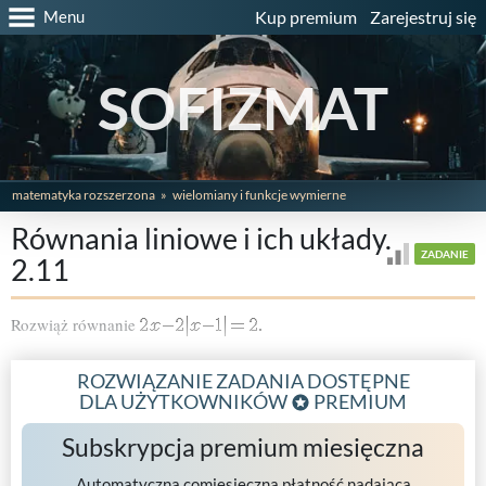
Menu
Kup premium
Zarejestruj się
SOFIZMAT
matematyka rozszerzona
wielomiany i funkcje wymierne
Równania liniowe i ich układy.
ZADANIE
2.11
Rozwiąż równanie
ROZWIĄZANIE ZADANIA DOSTĘPNE
DLA UŻYTKOWNIKÓW
PREMIUM
Subskrypcja premium miesięczna
Automatyczna comiesięczna płatność nadająca