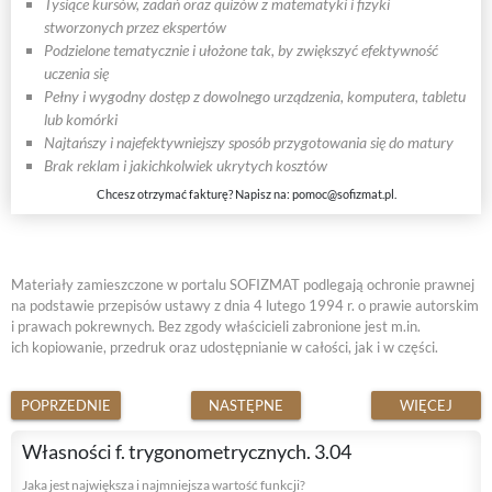
Tysiące kursów, zadań oraz quizów z matematyki i fizyki
stworzonych przez ekspertów
Podzielone tematycznie i ułożone tak, by zwiększyć efektywność
uczenia się
Pełny i wygodny dostęp z dowolnego urządzenia, komputera, tabletu
lub komórki
Najtańszy i najefektywniejszy sposób przygotowania się do matury
Brak reklam i jakichkolwiek ukrytych kosztów
Chcesz otrzymać fakturę? Napisz na:
pomoc@sofizmat.pl
.
Materiały zamieszczone w portalu SOFIZMAT podlegają ochronie prawnej
na podstawie przepisów ustawy z dnia 4 lutego 1994 r. o prawie autorskim
i prawach pokrewnych. Bez zgody właścicieli zabronione jest m.in.
ich kopiowanie, przedruk oraz udostępnianie w całości, jak i w części.
POPRZEDNIE
NASTĘPNE
WIĘCEJ
Własności f. trygonometrycznych. 3.04
Jaka jest największa i najmniejsza wartość funkcji?