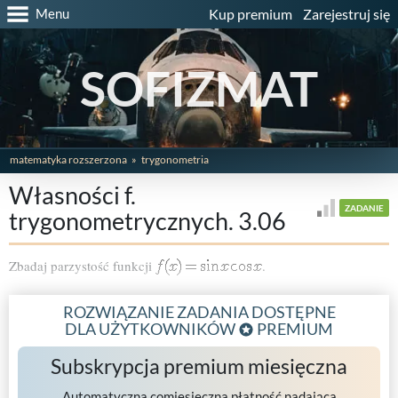
Menu
Kup premium
Zarejestruj się
SOFIZMAT
matematyka rozszerzona
trygonometria
Własności f.
ZADANIE
trygonometrycznych. 3.06
Zbadaj parzystość funkcji
.
ROZWIĄZANIE ZADANIA DOSTĘPNE
DLA UŻYTKOWNIKÓW
PREMIUM
Subskrypcja premium miesięczna
Automatyczna comiesięczna płatność nadająca