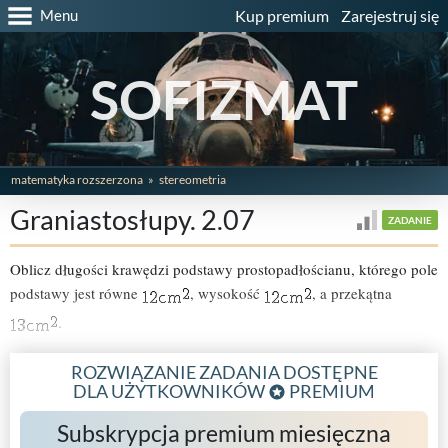
Menu
Kup premium
Zarejestruj się
SOFIZMAT
matematyka rozszerzona
stereometria
Graniastosłupy. 2.07
ZADANIE
Oblicz długości krawędzi podstawy prostopadłościanu, którego pole
podstawy jest równe
, wysokość
, a przekątna
.
ROZWIĄZANIE ZADANIA DOSTĘPNE
DLA UŻYTKOWNIKÓW
PREMIUM
Subskrypcja premium miesięczna