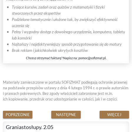
Tysiące kursów, zadań oraz quizów z matematyki i fizyki
stworzonych przez ekspertów
Podzielone tematycznie i ułożone tak, by zwiększyć efektywność
uczenia się
Pełny i wygodny dostęp z dowolnego urządzenia, komputera, tabletu
lub komórki
Najtańszy i najefektywniejszy sposób przygotowania się do matury
Brak reklam i jakichkolwiek ukrytych kosztów
Chcesz otrzymać fakturę? Napisz na:
pomoc@sofizmat.pl
.
Materiały zamieszczone w portalu SOFIZMAT podlegają ochronie prawnej
na podstawie przepisów ustawy z dnia 4 lutego 1994 r. o prawie autorskim
i prawach pokrewnych. Bez zgody właścicieli zabronione jest m.in.
ich kopiowanie, przedruk oraz udostępnianie w całości, jak i w części.
POPRZEDNIE
NASTĘPNE
WIĘCEJ
Graniastosłupy. 2.05