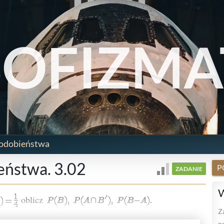
SOFIZMA
odobieństwa
ństwa. 3.02
P
ZADANIE
W
oblicz
Z
p