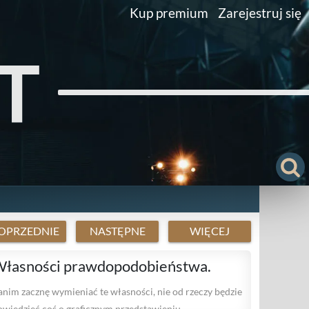
Kup premium
Zarejestruj się
T
OPRZEDNIE
NASTĘPNE
WIĘCEJ
łasności prawdopodobieństwa.
anim zacznę wymieniać te własności, nie od rzeczy będzie
owiedzieć coś o graficznym przedstawieniu