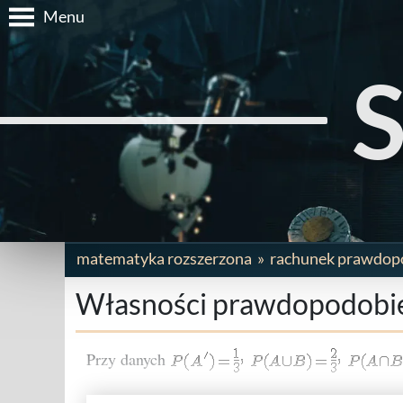
Menu
matematyka rozszerzona
rachunek prawdop
Własności prawdopodobie
Przy danych