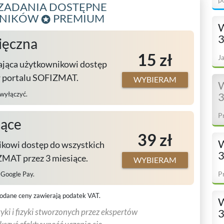
ZADANIA DOSTĘPNE
WNIKÓW
PREMIUM
W
3
ięczna
15 zł
J
ająca użytkownikowi dostęp
w portalu SOFIZMAT.
WYBIERAM
W
 wyłączyć.
3
P
iące
39 zł
W
kowi dostęp do wszystkich
3
MAT przez 3 miesiące.
WYBIERAM
P
, Google Pay.
odane ceny zawierają podatek VAT.
W
ki i fizyki stworzonych przez ekspertów
3