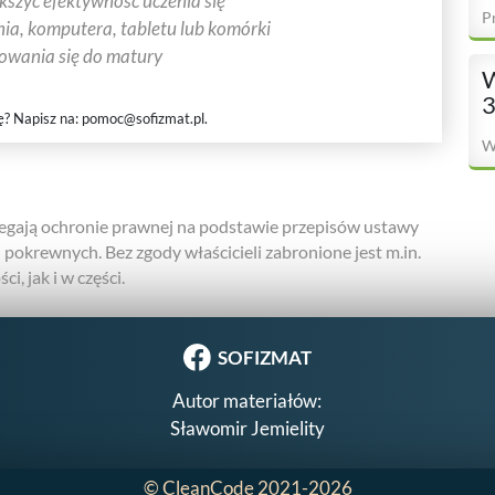
ększyć efektywność uczenia się
P
ia, komputera, tabletu lub komórki
towania się do matury
W
3
ę? Napisz na:
pomoc@sofizmat.pl
.
W
gają ochronie prawnej na podstawie przepisów ustawy
h pokrewnych. Bez zgody właścicieli zabronione jest m.in.
i, jak i w części.
SOFIZMAT
Autor materiałów:
Sławomir Jemielity
©
CleanCode
2021-2026