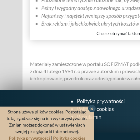
Podzielone tematycznie i ułożone tak, by zwi
Pełny i wygodny dostęp z dowolnego urządzen
Najtańszy i najefektywniejszy sposób przygo
Brak reklam i jakichkolwiek ukrytych kosztów
Chcesz otrzymać faktur
Materiały zamieszczone w portalu SOFIZMAT podle
z dnia 4 lutego 1994 r. o prawie autorskim i prawac
ich kopiowanie, przedruk oraz udostępnianie w całośc
Polityka prywatności
Polityka cookies
×
Strona używa plików cookies. Pozostając
Regulamin
tutaj zgadzasz się na ich wykorzystywanie.
Zmian możesz dokonać w ustawieniach
swojej przeglądarki internetowej.
Polityka prywatności
|
Polityka cookies