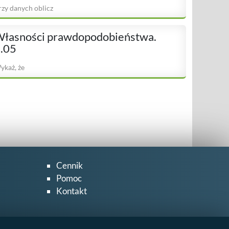
rzy danych oblicz
łasności prawdopodobieństwa.
.05
ykaż, że
Cennik
Pomoc
Kontakt