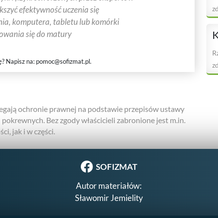
z
ększyć efektywność uczenia się
ia, komputera, tabletu lub komórki
towania się do matury
K
R
ę? Napisz na:
pomoc@sofizmat.pl
.
zd
gają ochronie prawnej na podstawie przepisów ustawy
h pokrewnych. Bez zgody właścicieli zabronione jest m.in.
i, jak i w części.
SOFIZMAT
Autor materiałów:
Sławomir Jemielity