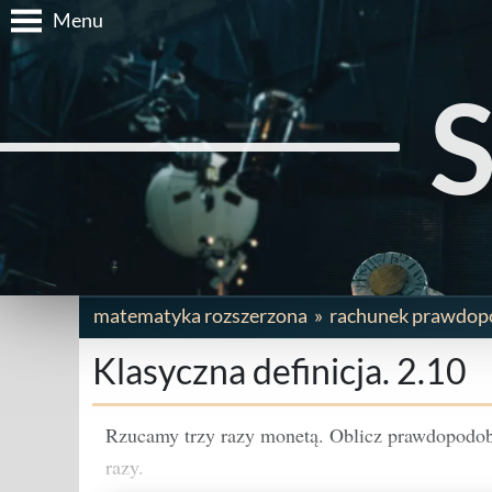
Menu
matematyka rozszerzona
rachunek prawdop
Klasyczna definicja. 2.10
Rzucamy trzy razy monetą. Oblicz prawdopodobi
razy.