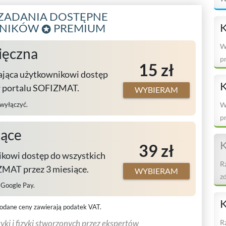
D
ZADANIA DOSTĘPNE
K
WNIKÓW
PREMIUM
W
ięczna
p
15 zł
w
ająca użytkownikowi dostęp
K
w portalu SOFIZMAT.
WYBIERAM
 wyłączyć.
W
p
ob
iące
K
39 zł
kowi dostęp do wszystkich
R
MAT przez 3 miesiące.
WYBIERAM
z
, Google Pay.
K
odane ceny zawierają podatek VAT.
R
ki i fizyki stworzonych przez ekspertów