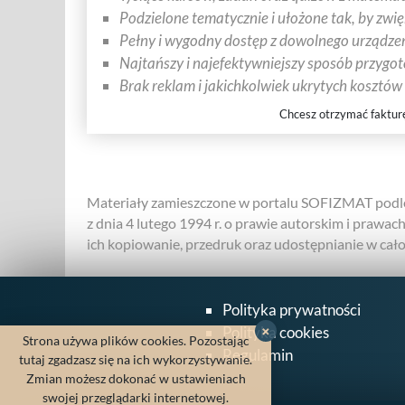
Podzielone tematycznie i ułożone tak, by zwi
Pełny i wygodny dostęp z dowolnego urządzen
Najtańszy i najefektywniejszy sposób przygo
Brak reklam i jakichkolwiek ukrytych kosztów
Chcesz otrzymać faktur
Materiały zamieszczone w portalu SOFIZMAT podle
z dnia 4 lutego 1994 r. o prawie autorskim i prawac
ich kopiowanie, przedruk oraz udostępnianie w całośc
Polityka prywatności
Polityka cookies
×
Strona używa plików cookies. Pozostając
Regulamin
tutaj zgadzasz się na ich wykorzystywanie.
Zmian możesz dokonać w ustawieniach
swojej przeglądarki internetowej.