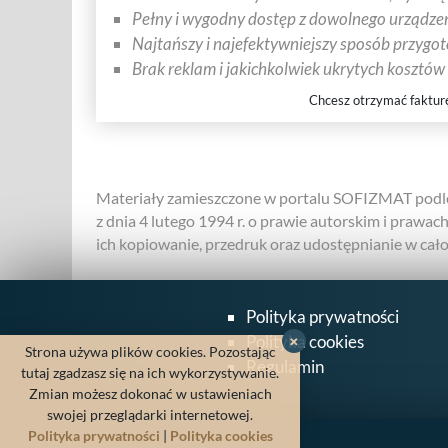
Pełny i wygodny dostęp z dowolnego urządzen
Najtańszy i najefektywniejszy sposób przygo
Brak reklam i jakichkolwiek ukrytych kosztów
Chcesz otrzymać faktur
Materiały zamieszczone w portalu SOFIZMAT podle
z dnia 4 lutego 1994 r. o prawie autorskim i prawac
ich kopiowanie, przedruk oraz udostępnianie w całośc
Polityka prywatności
Polityka cookies
×
Strona używa plików cookies. Pozostając
Regulamin
tutaj zgadzasz się na ich wykorzystywanie.
Zmian możesz dokonać w ustawieniach
swojej przeglądarki internetowej.
Polityka prywatności
|
Polityka cookies