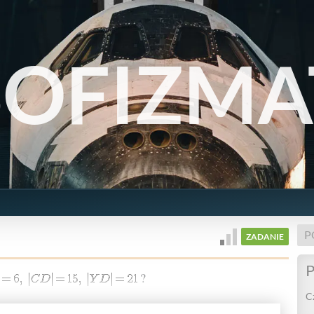
SOFIZMA
P
ZADANIE
P
?
Cz