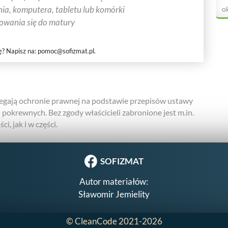
ia, komputera, tabletu lub komórki
ok
towania się do matury
ę? Napisz na:
pomoc@sofizmat.pl
.
gają ochronie prawnej na podstawie przepisów ustawy
h pokrewnych. Bez zgody właścicieli zabronione jest m.in.
i, jak i w części.
SOFIZMAT
Autor materiałów:
Sławomir Jemielity
©
CleanCode
2021-2026