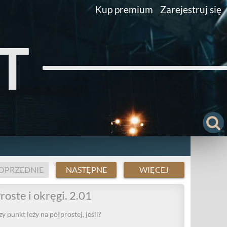
Kup premium
Zarejestruj się
T
OPRZEDNIE
NASTĘPNE
WIĘCEJ
roste i okręgi. 2.01
y punkt leży na półprostej, jeśli?