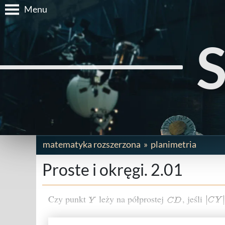
Menu
matematyka rozszerzona
planimetria
Proste i okręgi. 2.01
Czy punkt
leży na półprostej
, jeśli