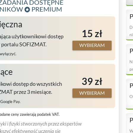
ZADANIA DOSTĘPNE
WNIKÓW
PREMIUM
P
ięczna
D
15 zł
n
ająca użytkownikowi dostęp
w portalu SOFIZMAT.
WYBIERAM
P
 wyłączyć.
N
p
iące
39 zł
kowi dostęp do wszystkich
P
MAT przez 3 miesiące.
WYBIERAM
O
, Google Pay.
odane ceny zawierają podatek VAT.
P
ki i fizyki stworzonych przez ekspertów
ększyć efektywność uczenia się
W