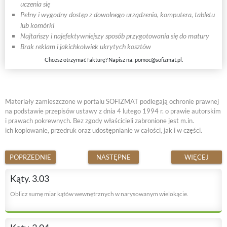
uczenia się
Pełny i wygodny dostęp z dowolnego urządzenia, komputera, tabletu
lub komórki
Najtańszy i najefektywniejszy sposób przygotowania się do matury
Brak reklam i jakichkolwiek ukrytych kosztów
Chcesz otrzymać fakturę? Napisz na:
pomoc@sofizmat.pl
.
Materiały zamieszczone w portalu SOFIZMAT podlegają ochronie prawnej
na podstawie przepisów ustawy z dnia 4 lutego 1994 r. o prawie autorskim
i prawach pokrewnych. Bez zgody właścicieli zabronione jest m.in.
ich kopiowanie, przedruk oraz udostępnianie w całości, jak i w części.
POPRZEDNIE
NASTĘPNE
WIĘCEJ
Kąty. 3.03
Oblicz sumę miar kątów wewnętrznych w narysowanym wielokącie.