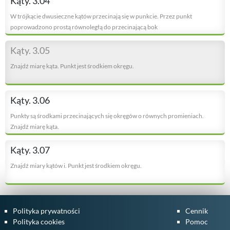
Kąty. 3.04
W trójkącie dwusieczne kątów przecinają się w punkcie. Przez punkt
poprowadzono prostą równoległą do przecinającą bok
Kąty. 3.05
Znajdź miarę kąta. Punkt jest środkiem okręgu.
Kąty. 3.06
Punkty są środkami przecinających się okręgów o równych promieniach.
Znajdź miarę kąta.
Kąty. 3.07
Znajdź miary kątów i. Punkt jest środkiem okręgu.
Polityka prywatności
Cennik
Polityka cookies
Pomoc