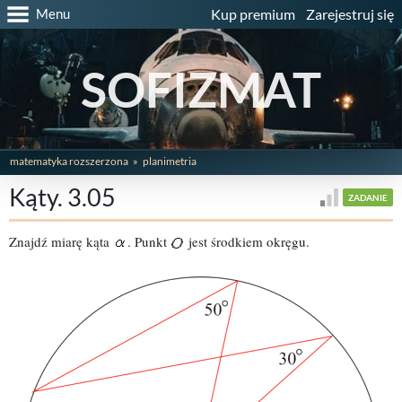
Menu
Kup premium
Zarejestruj się
SOFIZMAT
matematyka rozszerzona
planimetria
Kąty. 3.05
ZADANIE
Znajdź miarę kąta
. Punkt
jest środkiem okręgu.