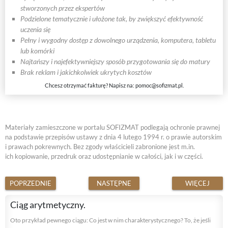
stworzonych przez ekspertów
Podzielone tematycznie i ułożone tak, by zwiększyć efektywność
uczenia się
Pełny i wygodny dostęp z dowolnego urządzenia, komputera, tabletu
lub komórki
Najtańszy i najefektywniejszy sposób przygotowania się do matury
Brak reklam i jakichkolwiek ukrytych kosztów
Chcesz otrzymać fakturę? Napisz na:
pomoc@sofizmat.pl
.
Materiały zamieszczone w portalu SOFIZMAT podlegają ochronie prawnej
na podstawie przepisów ustawy z dnia 4 lutego 1994 r. o prawie autorskim
i prawach pokrewnych. Bez zgody właścicieli zabronione jest m.in.
ich kopiowanie, przedruk oraz udostępnianie w całości, jak i w części.
POPRZEDNIE
NASTĘPNE
WIĘCEJ
Ciąg arytmetyczny.
Oto przykład pewnego ciągu: Co jest w nim charakterystycznego? To, że jeśli