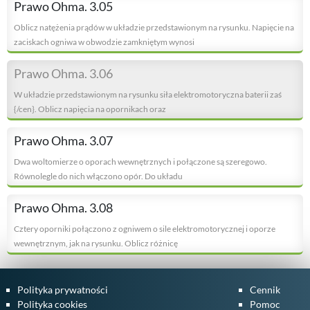
Prawo Ohma. 3.05
Oblicz natężenia prądów w układzie przedstawionym na rysunku. Napięcie na
zaciskach ogniwa w obwodzie zamkniętym wynosi
Prawo Ohma. 3.06
W układzie przedstawionym na rysunku siła elektromotoryczna baterii zaś
{/cen}. Oblicz napięcia na opornikach oraz
Prawo Ohma. 3.07
Dwa woltomierze o oporach wewnętrznych i połączone są szeregowo.
Równolegle do nich włączono opór. Do układu
Prawo Ohma. 3.08
Cztery oporniki połączono z ogniwem o sile elektromotorycznej i oporze
wewnętrznym, jak na rysunku. Oblicz różnicę
Polityka prywatności
Cennik
Polityka cookies
Pomoc