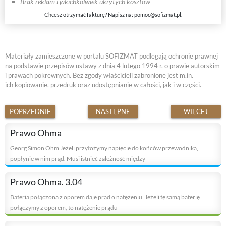
Brak reklam i jakichkolwiek ukrytych kosztów
Chcesz otrzymać fakturę? Napisz na:
pomoc@sofizmat.pl
.
Materiały zamieszczone w portalu SOFIZMAT podlegają ochronie prawnej
na podstawie przepisów ustawy z dnia 4 lutego 1994 r. o prawie autorskim
i prawach pokrewnych. Bez zgody właścicieli zabronione jest m.in.
ich kopiowanie, przedruk oraz udostępnianie w całości, jak i w części.
POPRZEDNIE
NASTĘPNE
WIĘCEJ
Prawo Ohma
Georg Simon Ohm Jeżeli przyłożymy napięcie do końców przewodnika,
popłynie w nim prąd. Musi istnieć zależność między
Prawo Ohma. 3.04
Bateria połączona z oporem daje prąd o natężeniu. Jeżeli tę samą baterię
połączymy z oporem, to natężenie prądu