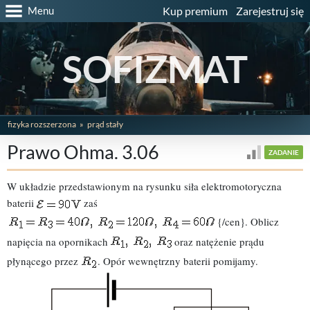
Menu
Kup premium
Zarejestruj się
SOFIZMAT
fizyka rozszerzona
prąd stały
Prawo Ohma. 3.06
ZADANIE
W układzie przedstawionym na rysunku siła elektromotoryczna
baterii
zaś
{/cen}. Oblicz
napięcia na opornikach
oraz natężenie prądu
płynącego przez
. Opór wewnętrzny baterii pomijamy.