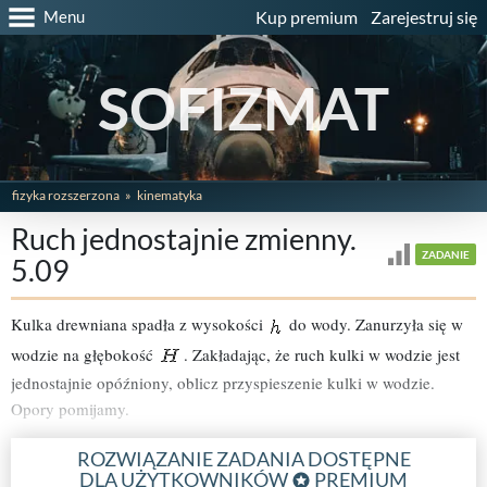
Menu
Kup premium
Zarejestruj się
SOFIZMAT
fizyka rozszerzona
kinematyka
Ruch jednostajnie zmienny.
ZADANIE
5.09
Kulka drewniana spadła z wysokości
do wody. Zanurzyła się w
wodzie na głębokość
. Zakładając, że ruch kulki w wodzie jest
jednostajnie opóźniony, oblicz przyspieszenie kulki w wodzie.
Opory pomijamy.
ROZWIĄZANIE ZADANIA DOSTĘPNE
DLA UŻYTKOWNIKÓW
PREMIUM