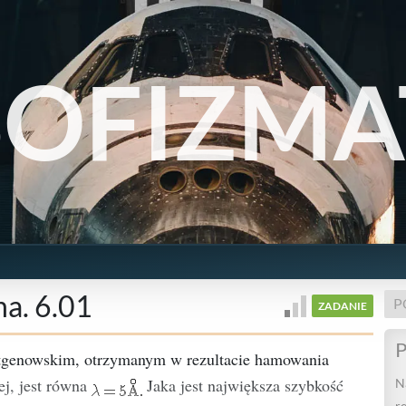
SOFIZMA
a. 6.01
P
ZADANIE
P
ntgenowskim, otrzymanym w rezultacie hamowania
ej, jest równa
Jaka jest największa szybkość
N
r