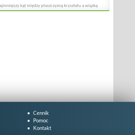
ajmniejszy kąt między płaszczyzną kryształu a wiązką
Cennik
Pomoc
Kontakt