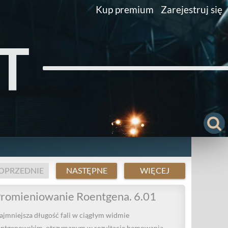
Kup premium
Zarejestruj się
T
OPRZEDNIE
NASTĘPNE
WIĘCEJ
romieniowanie Roentgena. 6.01
ajmniejsza długość fali w ciągłym widmie
entgenowskim, otrzymanym w rezultacie hamowania