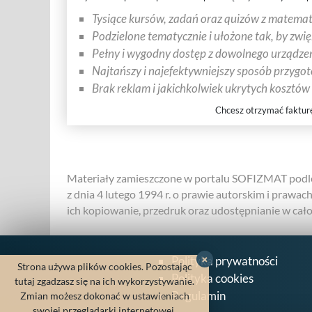
Tysiące kursów, zadań oraz quizów z matematy
Podzielone tematycznie i ułożone tak, by zwi
Pełny i wygodny dostęp z dowolnego urządzen
Najtańszy i najefektywniejszy sposób przygo
Brak reklam i jakichkolwiek ukrytych kosztów
Chcesz otrzymać faktur
Materiały zamieszczone w portalu SOFIZMAT podle
z dnia 4 lutego 1994 r. o prawie autorskim i prawac
ich kopiowanie, przedruk oraz udostępnianie w całośc
×
Polityka prywatności
Strona używa plików cookies. Pozostając
Polityka cookies
tutaj zgadzasz się na ich wykorzystywanie.
Regulamin
Zmian możesz dokonać w ustawieniach
swojej przeglądarki internetowej.