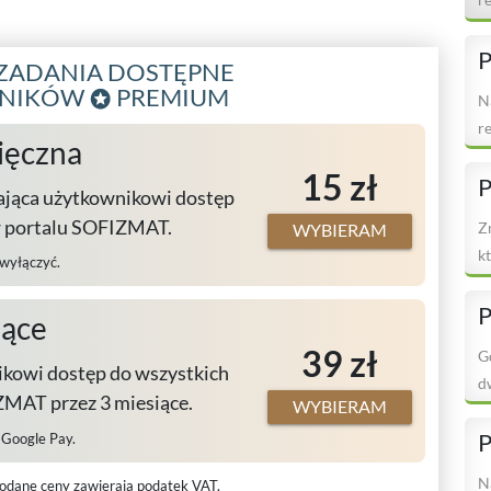
e
P
ZADANIA DOSTĘPNE
WNIKÓW
PREMIUM
N
r
ięczna
N
15 zł
P
ająca użytkownikowi dostęp
w portalu SOFIZMAT.
Z
WYBIERAM
k
 wyłączyć.
e
P
iące
39 zł
G
kowi dostęp do wszystkich
d
MAT przez 3 miesiące.
WYBIERAM
p
P
, Google Pay.
N
odane ceny zawierają podatek VAT.