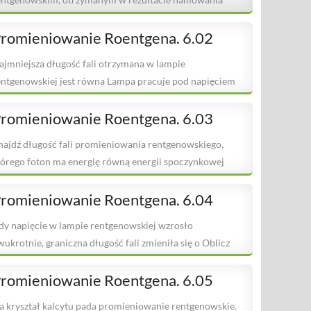
lektronów na antykatodzie
romieniowanie Roentgena. 6.02
ajmniejsza długość fali otrzymana w lampie
entgenowskiej jest równa Lampa pracuje pod napięciem
a podstawie tych
romieniowanie Roentgena. 6.03
najdź długość fali promieniowania rentgenowskiego,
tórego foton ma energię równą energii spoczynkowej
lektronu.
romieniowanie Roentgena. 6.04
dy napięcie w lampie rentgenowskiej wzrosło
wukrotnie, graniczna długość fali zmieniła się o Oblicz
oczątkową
romieniowanie Roentgena. 6.05
a kryształ kalcytu pada promieniowanie rentgenowskie.