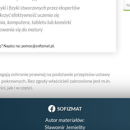
N
ki i fizyki stworzonych przez ekspertów
ększyć efektywność uczenia się
ia, komputera, tabletu lub komórki
towania się do matury
ę? Napisz na:
pomoc@sofizmat.pl
.
gają ochronie prawnej na podstawie przepisów ustawy
h pokrewnych. Bez zgody właścicieli zabronione jest m.in.
i, jak i w części.
SOFIZMAT
Autor materiałów:
Sławomir Jemielity