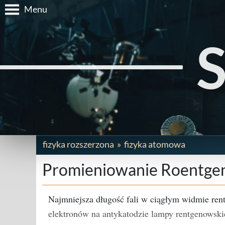
Menu
fizyka rozszerzona
fizyka atomowa
Promieniowanie Roentgen
Najmniejsza długość fali w ciągłym widmie re
elektronów na antykatodzie lampy rentgenowski