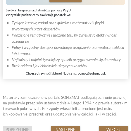
Szybka i bezpieczna płatność za pomocą PayU.
Wszystkie podane ceny zawierają podatek VAT.
Tysiące kursów, zadań oraz quizów z matematyki i fizyki
stworzonych przez ekspertów
Podzielone tematycznie i ułożone tak, by zwiększyć efektywność
uczenia się
Pełny i wygodny dostęp z dowolnego urządzenia, komputera, tabletu
lub komórki
Najtańszy i najefektywniejszy sposób przygotowania się do matury
Brak reklam i jakichkolwiek ukrytych kosztów
Chcesz otrzymać fakturę? Napisz na:
pomoc@sofizmat.pl
.
Materiały zamieszczone w portalu SOFIZMAT podlegają ochronie prawnej
na podstawie przepisów ustawy z dnia 4 lutego 1994 r. o prawie autorskim
i prawach pokrewnych. Bez zgody właścicieli zabronione jest m.in.
ich kopiowanie, przedruk oraz udostępnianie w całości, jak i w części.
POPRZEDNIE
NASTĘPNE
WIĘCEJ