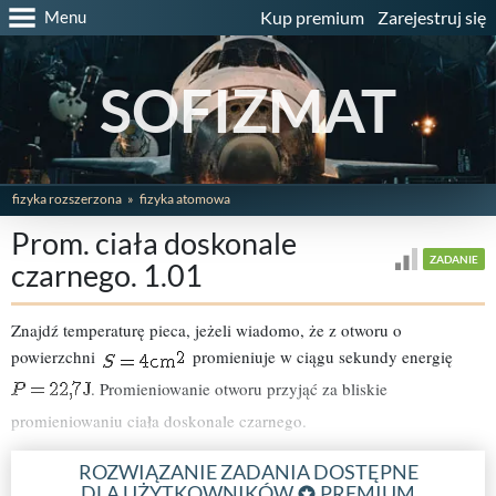
Menu
Kup premium
Zarejestruj się
SOFIZMAT
fizyka rozszerzona
fizyka atomowa
Prom. ciała doskonale
ZADANIE
czarnego. 1.01
Znajdź temperaturę pieca, jeżeli wiadomo, że z otworu o
powierzchni
promieniuje w ciągu sekundy energię
. Promieniowanie otworu przyjąć za bliskie
promieniowaniu ciała doskonale czarnego.
ROZWIĄZANIE ZADANIA DOSTĘPNE
DLA UŻYTKOWNIKÓW
PREMIUM