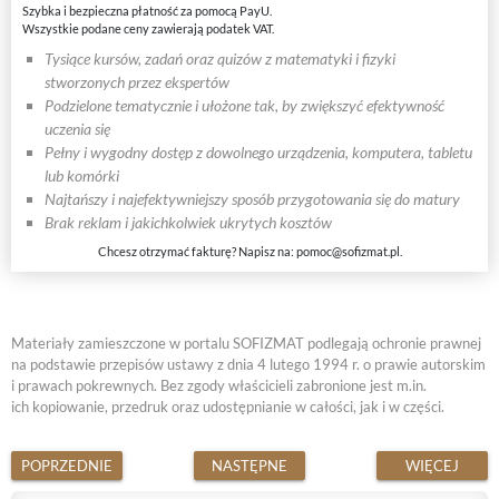
Szybka i bezpieczna płatność za pomocą PayU.
Wszystkie podane ceny zawierają podatek VAT.
Tysiące kursów, zadań oraz quizów z matematyki i fizyki
stworzonych przez ekspertów
Podzielone tematycznie i ułożone tak, by zwiększyć efektywność
uczenia się
Pełny i wygodny dostęp z dowolnego urządzenia, komputera, tabletu
lub komórki
Najtańszy i najefektywniejszy sposób przygotowania się do matury
Brak reklam i jakichkolwiek ukrytych kosztów
Chcesz otrzymać fakturę? Napisz na:
pomoc@sofizmat.pl
.
Materiały zamieszczone w portalu SOFIZMAT podlegają ochronie prawnej
na podstawie przepisów ustawy z dnia 4 lutego 1994 r. o prawie autorskim
i prawach pokrewnych. Bez zgody właścicieli zabronione jest m.in.
ich kopiowanie, przedruk oraz udostępnianie w całości, jak i w części.
POPRZEDNIE
NASTĘPNE
WIĘCEJ