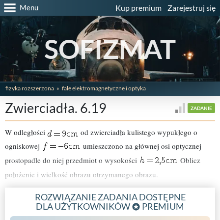
Menu
Kup premium
Zarejestruj się
SOFIZMAT
fizyka rozszerzona
fale elektromagnetyczne i optyka
Zwierciadła. 6.19
ZADANIE
W odległości
od zwierciadła kulistego wypukłego o
ogniskowej
umieszczono na głównej osi optycznej
prostopadle do niej przedmiot o wysokości
Oblicz
położenie i wielkość obrazu otrzymanego obrazu.
ROZWIĄZANIE ZADANIA DOSTĘPNE
DLA UŻYTKOWNIKÓW
PREMIUM