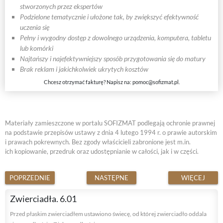
stworzonych przez ekspertów
Podzielone tematycznie i ułożone tak, by zwiększyć efektywność
uczenia się
Pełny i wygodny dostęp z dowolnego urządzenia, komputera, tabletu
lub komórki
Najtańszy i najefektywniejszy sposób przygotowania się do matury
Brak reklam i jakichkolwiek ukrytych kosztów
Chcesz otrzymać fakturę? Napisz na:
pomoc@sofizmat.pl
.
Materiały zamieszczone w portalu SOFIZMAT podlegają ochronie prawnej
na podstawie przepisów ustawy z dnia 4 lutego 1994 r. o prawie autorskim
i prawach pokrewnych. Bez zgody właścicieli zabronione jest m.in.
ich kopiowanie, przedruk oraz udostępnianie w całości, jak i w części.
POPRZEDNIE
NASTĘPNE
WIĘCEJ
Zwierciadła. 6.01
Przed płaskim zwierciadłem ustawiono świecę, od której zwierciadło oddala