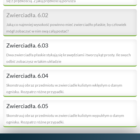
się z prędkością. Z jaką prędkością porusza
Zwierciadła. 6.02
Jaką co najmniej wysokość powinno mieć zwierciadło płaskie, by człowiek
mógł zobaczyć w nim swą całą postać?
Zwierciadła. 6.03
Dwa zwierciadła płaskie stykają się krawędziami i tworzą kąt prosty. Ile swych
odbić zobaczysz w takim układzie
Zwierciadła. 6.04
Skonstruuj obraz przedmiotu w zwierciadle kulistym wklęsłym o danym
ognisku. Rozpatrz różne przypadki.
Zwierciadła. 6.05
Skonstruuj obraz przedmiotu w zwierciadle kulistym wypukłym o danym
ognisku. Rozpatrz różne przypadki.