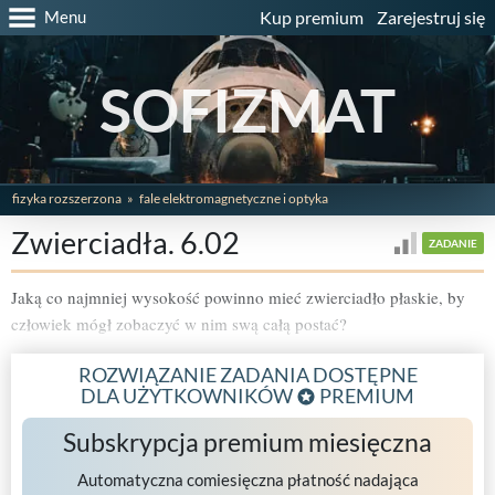
Menu
Kup premium
Zarejestruj się
SOFIZMAT
fizyka rozszerzona
fale elektromagnetyczne i optyka
Zwierciadła. 6.02
ZADANIE
Jaką co najmniej wysokość powinno mieć zwierciadło płaskie, by
człowiek mógł zobaczyć w nim swą całą postać?
ROZWIĄZANIE ZADANIA DOSTĘPNE
DLA UŻYTKOWNIKÓW
PREMIUM
Subskrypcja premium miesięczna
Automatyczna comiesięczna płatność nadająca