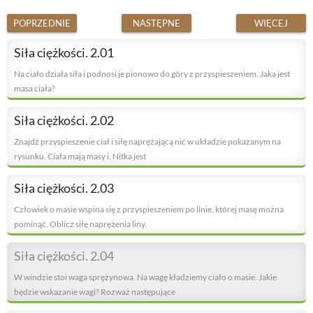
POPRZEDNIE
NASTĘPNE
WIĘCEJ
Siła ciężkości. 2.01
Na ciało działa siła i podnosi je pionowo do góry z przyspieszeniem. Jaka jest
masa ciała?
Siła ciężkości. 2.02
Znajdź przyspieszenie ciał i siłę naprężającą nić w układzie pokazanym na
rysunku. Ciała mają masy i. Nitka jest
Siła ciężkości. 2.03
Człowiek o masie wspina się z przyspieszeniem po linie, której masę można
pominąć. Oblicz siłę naprężenia liny.
Siła ciężkości. 2.04
W windzie stoi waga sprężynowa. Na wagę kładziemy ciało o masie. Jakie
będzie wskazanie wagi? Rozważ następujące