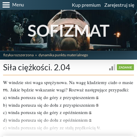
Menu
Kup premium
Zarejestruj się
SOFIZMAT
fizyka rozszerzona
dynamika punktu materialnego
Siła ciężkości. 2.04
ZADANIE
W windzie stoi waga sprężynowa. Na wagę kładziemy ciało o masie
. Jakie będzie wskazanie wagi? Rozważ następujące przypadki:
a) winda porusza się do góry z przyspieszeniem
b) winda porusza się do dołu z przyspieszeniem
c) winda porusza się do góry z opóźnieniem
d) winda porusza się do dołu z opóźnieniem
e) winda porusza się do góry ze stałą prędkością
.