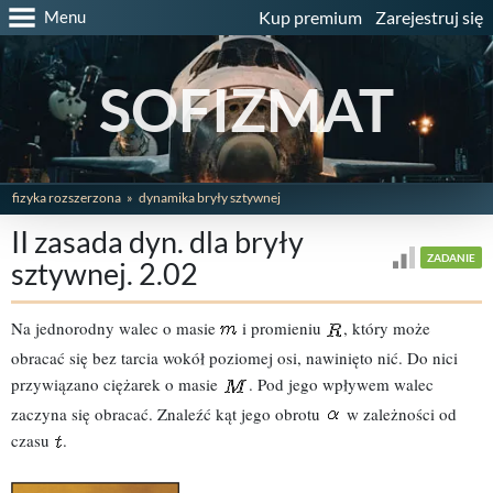
Menu
Kup premium
Zarejestruj się
SOFIZMAT
fizyka rozszerzona
dynamika bryły sztywnej
II zasada dyn. dla bryły
ZADANIE
sztywnej. 2.02
Na jednorodny walec o masie
i promieniu
, który może
obracać się bez tarcia wokół poziomej osi, nawinięto nić. Do nici
przywiązano ciężarek o masie
. Pod jego wpływem walec
zaczyna się obracać. Znaleźć kąt jego obrotu
w zależności od
czasu
.