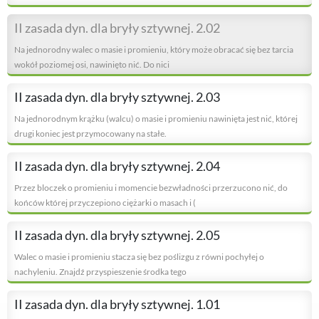
II zasada dyn. dla bryły sztywnej. 2.02
Na jednorodny walec o masie i promieniu, który może obracać się bez tarcia
wokół poziomej osi, nawinięto nić. Do nici
II zasada dyn. dla bryły sztywnej. 2.03
Na jednorodnym krążku (walcu) o masie i promieniu nawinięta jest nić, której
drugi koniec jest przymocowany na stałe.
II zasada dyn. dla bryły sztywnej. 2.04
Przez bloczek o promieniu i momencie bezwładności przerzucono nić, do
końców której przyczepiono ciężarki o masach i (
II zasada dyn. dla bryły sztywnej. 2.05
Walec o masie i promieniu stacza się bez poślizgu z równi pochyłej o
nachyleniu. Znajdź przyspieszenie środka tego
II zasada dyn. dla bryły sztywnej. 1.01