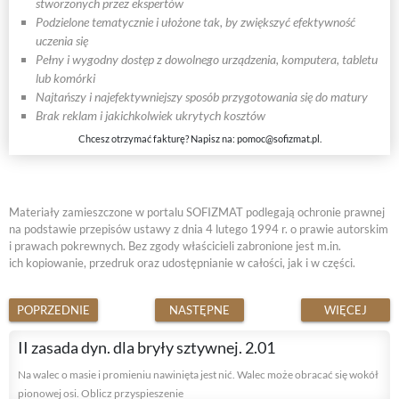
stworzonych przez ekspertów
Podzielone tematycznie i ułożone tak, by zwiększyć efektywność
uczenia się
Pełny i wygodny dostęp z dowolnego urządzenia, komputera, tabletu
lub komórki
Najtańszy i najefektywniejszy sposób przygotowania się do matury
Brak reklam i jakichkolwiek ukrytych kosztów
Chcesz otrzymać fakturę? Napisz na:
pomoc@sofizmat.pl
.
Materiały zamieszczone w portalu SOFIZMAT podlegają ochronie prawnej
na podstawie przepisów ustawy z dnia 4 lutego 1994 r. o prawie autorskim
i prawach pokrewnych. Bez zgody właścicieli zabronione jest m.in.
ich kopiowanie, przedruk oraz udostępnianie w całości, jak i w części.
POPRZEDNIE
NASTĘPNE
WIĘCEJ
II zasada dyn. dla bryły sztywnej. 2.01
Na walec o masie i promieniu nawinięta jest nić. Walec może obracać się wokół
pionowej osi. Oblicz przyspieszenie