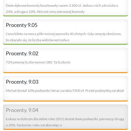
Dwie dębowe komody kosztowały razem 3 200 zł. Jedna z nich zdrożała o
24%, a druga o 10%. Wzrost ceny pierwszej komody
Procenty 9.05
Cena biletu na mecz piłki nożnej wynosiła 30 złotych. Gdy cenę tę obniżono,
to okazało się, że liczba widzów wzrosła o
Procenty. 9.02
72% pewnej liczby wynosi 180. Ta liczba to
Procenty. 9.03
Michał dostał 10% podwyżki i teraz zarabia 5500 zł. Przed podwyżką zarabiał
Procenty. 9.04
Łukasz w dobrym dla siebie roku 2011 dostał dwie podwyżki: pierwszą i drugą
o 20%. Na koniec roku zarabia więc o