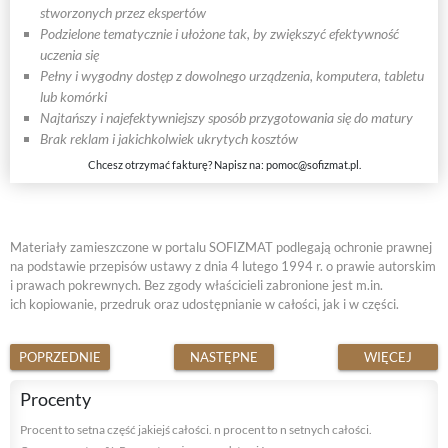
stworzonych przez ekspertów
Podzielone tematycznie i ułożone tak, by zwiększyć efektywność
uczenia się
Pełny i wygodny dostęp z dowolnego urządzenia, komputera, tabletu
lub komórki
Najtańszy i najefektywniejszy sposób przygotowania się do matury
Brak reklam i jakichkolwiek ukrytych kosztów
Chcesz otrzymać fakturę? Napisz na:
pomoc@sofizmat.pl
.
Materiały zamieszczone w portalu SOFIZMAT podlegają ochronie prawnej
na podstawie przepisów ustawy z dnia 4 lutego 1994 r. o prawie autorskim
i prawach pokrewnych. Bez zgody właścicieli zabronione jest m.in.
ich kopiowanie, przedruk oraz udostępnianie w całości, jak i w części.
POPRZEDNIE
NASTĘPNE
WIĘCEJ
Procenty
Procent to setna część jakiejś całości. n procent to n setnych całości.