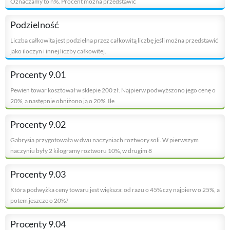
Oznaczamy to n%. Procent można przedstawić
Podzielność
Liczba całkowita jest podzielna przez całkowitą liczbę jeśli można przedstawić
jako iloczyn i innej liczby całkowitej.
Procenty 9.01
Pewien towar kosztował w sklepie 200 zł. Najpierw podwyższono jego cenę o
20%, a następnie obniżono ją o 20%. Ile
Procenty 9.02
Gabrysia przygotowała w dwu naczyniach roztwory soli. W pierwszym
naczyniu były 2 kilogramy roztworu 10%, w drugim 8
Procenty 9.03
Która podwyżka ceny towaru jest większa: od razu o 45% czy najpierw o 25%, a
potem jeszcze o 20%?
Procenty 9.04