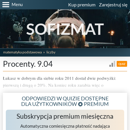
Menu
Kup premium
Zarejestruj się
SOFIZMAT
matematyka podstawowa
liczby
Procenty. 9.04
QUIZ
Łukasz w dobrym dla siebie roku 2011 dostał dwie podwyżki:
pierwszą i drugą o 20%. Na koniec roku zarabia więc o
ODPOWIEDZI W QUIZIE DOSTĘPNE
DLA UŻYTKOWNIKÓW
PREMIUM
Subskrypcja premium miesięczna
Automatyczna comiesięczna płatność nadająca