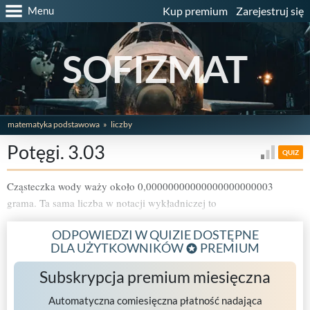
Menu
Kup premium
Zarejestruj się
SOFIZMAT
matematyka podstawowa
liczby
Potęgi. 3.03
QUIZ
Cząsteczka wody waży około 0,00000000000000000000003
grama. Ta sama liczba w notacji wykładniczej to
ODPOWIEDZI W QUIZIE DOSTĘPNE
DLA UŻYTKOWNIKÓW
PREMIUM
Subskrypcja premium miesięczna
Automatyczna comiesięczna płatność nadająca