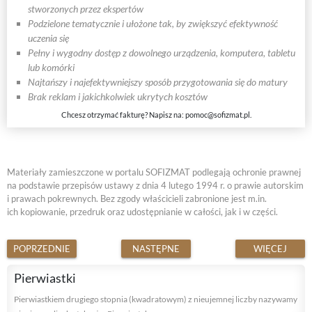
stworzonych przez ekspertów
Podzielone tematycznie i ułożone tak, by zwiększyć efektywność
uczenia się
Pełny i wygodny dostęp z dowolnego urządzenia, komputera, tabletu
lub komórki
Najtańszy i najefektywniejszy sposób przygotowania się do matury
Brak reklam i jakichkolwiek ukrytych kosztów
Chcesz otrzymać fakturę? Napisz na:
pomoc@sofizmat.pl
.
Materiały zamieszczone w portalu SOFIZMAT podlegają ochronie prawnej
na podstawie przepisów ustawy z dnia 4 lutego 1994 r. o prawie autorskim
i prawach pokrewnych. Bez zgody właścicieli zabronione jest m.in.
ich kopiowanie, przedruk oraz udostępnianie w całości, jak i w części.
POPRZEDNIE
NASTĘPNE
WIĘCEJ
Pierwiastki
Pierwiastkiem drugiego stopnia (kwadratowym) z nieujemnej liczby nazywamy