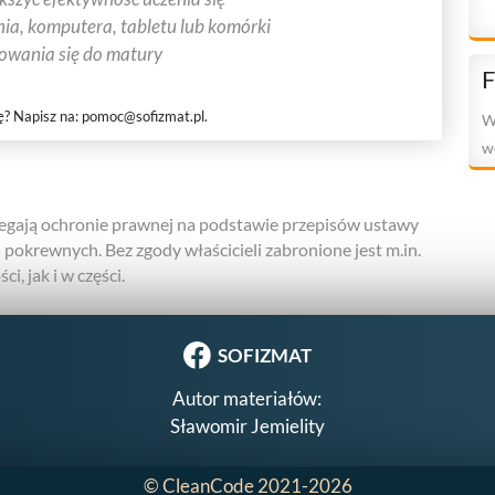
ia, komputera, tabletu lub komórki
towania się do matury
F
ę? Napisz na:
pomoc@sofizmat.pl
.
W
w
gają ochronie prawnej na podstawie przepisów ustawy
h pokrewnych. Bez zgody właścicieli zabronione jest m.in.
i, jak i w części.
SOFIZMAT
Autor materiałów:
Sławomir Jemielity
©
CleanCode
2021-2026