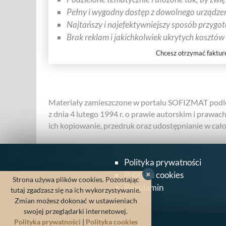
Pełny i wygodny dostęp z dowolnego urządzen
Najtańszy i najefektywniejszy sposób przygo
Brak reklam i jakichkolwiek ukrytych kosztów
Chcesz otrzymać faktur
Materiały zamieszczone w portalu SOFIZMAT podle
z dnia 4 lutego 1994 r. o prawie autorskim i prawac
ich kopiowanie, przedruk oraz udostępnianie w całośc
Polityka prywatności
Polityka cookies
×
Strona używa plików cookies. Pozostając
Regulamin
tutaj zgadzasz się na ich wykorzystywanie.
Zmian możesz dokonać w ustawieniach
swojej przeglądarki internetowej.
Polityka prywatności
|
Polityka cookies