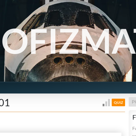
SOFIZMA
.01
P
QUIZ
F
F
w