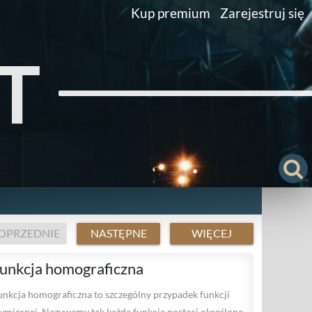
Kup premium
Zarejestruj się
T
OPRZEDNIE
NASTĘPNE
WIĘCEJ
unkcja homograficzna
unkcja homograficzna to szczególny przypadek funkcji
ymiernej. Nazywamy tak każdą funkcję postaci określoną