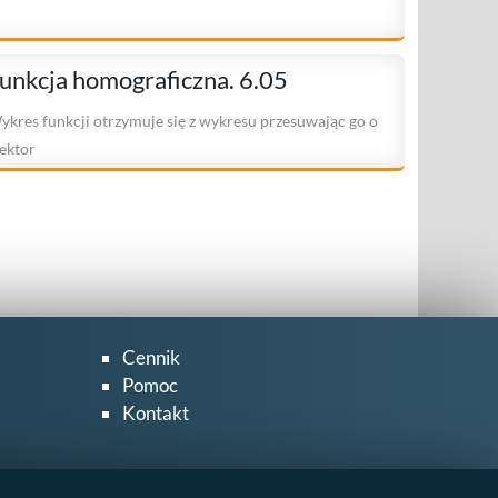
unkcja homograficzna. 6.05
ykres funkcji otrzymuje się z wykresu przesuwając go o
ektor
Cennik
Pomoc
Kontakt