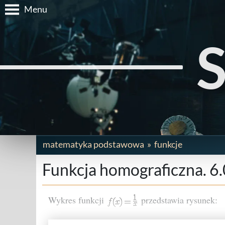
Menu
matematyka podstawowa
funkcje
Funkcja homograficzna. 6
Wykres funkcji
przedstawia rysunek: