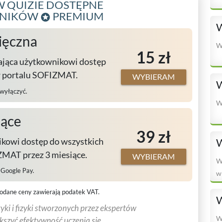
 QUIZIE DOSTĘPNE
WNIKÓW
PREMIUM
W
ięczna
W
15 zł
ająca użytkownikowi dostęp
w portalu SOFIZMAT.
WYBIERAM
W
 wyłączyć.
W
iące
39 zł
kowi dostęp do wszystkich
W
MAT przez 3 miesiące.
WYBIERAM
W
, Google Pay.
w
odane ceny zawierają podatek VAT.
W
ki i fizyki stworzonych przez ekspertów
W
ększyć efektywność uczenia się