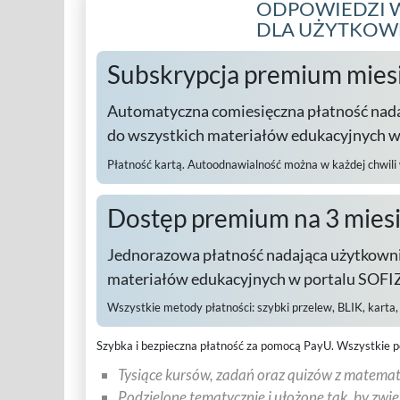
ODPOWIEDZI W
DLA UŻYTKO
Subskrypcja premium mies
Automatyczna comiesięczna płatność nad
do wszystkich materiałów edukacyjnych 
Płatność kartą. Autoodnawialność można w każdej chwili
Dostęp premium na 3 mies
Jednorazowa płatność nadająca użytkowni
materiałów edukacyjnych w portalu SOFIZ
Wszystkie metody płatności:
szybki przelew, BLIK, karta
Szybka i bezpieczna płatność za pomocą PayU.
Wszystkie p
Tysiące kursów, zadań oraz quizów z matematy
Podzielone tematycznie i ułożone tak, by zwi