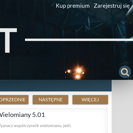
Kup premium
Zarejestruj się
T
OPRZEDNIE
NASTĘPNE
WIĘCEJ
ielomiany 5.01
yznacz współczynnik wielomianu, jeśli.