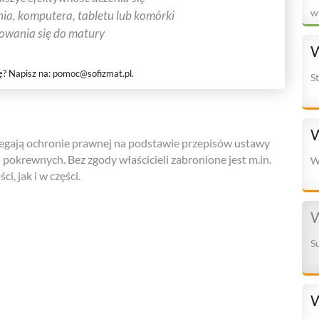
w
ia, komputera, tabletu lub komórki
towania się do matury
W
ę? Napisz na:
pomoc@sofizmat.pl
.
S
W
gają ochronie prawnej na podstawie przepisów ustawy
h pokrewnych. Bez zgody właścicieli zabronione jest m.in.
W
i, jak i w części.
W
S
W