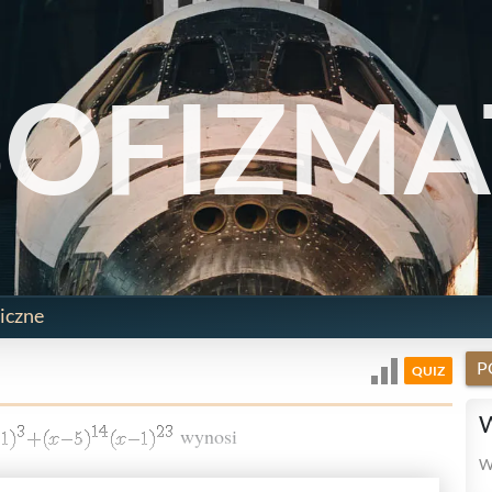
SOFIZMA
iczne
P
QUIZ
W
wynosi
W