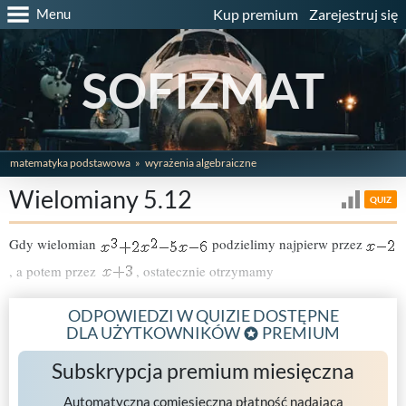
Menu
Kup premium
Zarejestruj się
SOFIZMAT
matematyka podstawowa
wyrażenia algebraiczne
Wielomiany 5.12
QUIZ
Gdy wielomian
podzielimy najpierw przez
, a potem przez
, ostatecznie otrzymamy
ODPOWIEDZI W QUIZIE DOSTĘPNE
DLA UŻYTKOWNIKÓW
PREMIUM
Subskrypcja premium miesięczna
Automatyczna comiesięczna płatność nadająca