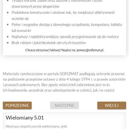
Tysiące kursów, zadań oraz quizów z matematyki i fizyki
stworzonych przez ekspertów
Podzielone tematycznie i ułożone tak, by zwiększyć efektywność
uczenia się
Pełny i wygodny dostęp z dowolnego urządzenia, komputera, tabletu
lub komórki
Najtańszy i najefektywniejszy sposób przygotowania się do matury
Brak reklam i jakichkolwiek ukrytych kosztów
Chcesz otrzymać fakturę? Napisz na:
pomoc@sofizmat.pl
.
Materiały zamieszczone w portalu SOFIZMAT podlegają ochronie prawnej
na podstawie przepisów ustawy z dnia 4 lutego 1994 r. o prawie autorskim
i prawach pokrewnych. Bez zgody właścicieli zabronione jest m.in.
ich kopiowanie, przedruk oraz udostępnianie w całości, jak i w części.
POPRZEDNIE
NASTĘPNE
WIĘCEJ
Wielomiany 5.01
Wyznacz współczynnik wielomianu, jeśli.