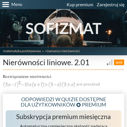
Menu
Kup premium
Zarejestruj się
SOFIZMAT
matematyka podstawowa
równania i nierówności
Nierówności liniowe. 2.01
QUIZ
Rozwiązaniem nierówności
jest przedział
ODPOWIEDZI W QUIZIE DOSTĘPNE
DLA UŻYTKOWNIKÓW
PREMIUM
Subskrypcja premium miesięczna
Automatyczna comiesięczna płatność nadająca