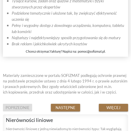
Tysiące kursów, zadań oraz quizów z matematyki i fizyki
stworzonych przez ekspertów
Podzielone tematycznie i ułożone tak, by zwiększyć efektywność
uczenia się
Pełny i wygodny dostęp z dowolnego urządzenia, komputera, tabletu
lub komórki
Najtańszy i najefektywniejszy sposób przygotowania się do matury
Brak reklam i jakichkolwiek ukrytych kosztów
Chcesz otrzymać fakturę? Napisz na:
pomoc@sofizmat.pl
.
Materiały zamieszczone w portalu SOFIZMAT podlegają ochronie prawnej
na podstawie przepisów ustawy z dnia 4 lutego 1994 r. o prawie autorskim
i prawach pokrewnych. Bez zgody właścicieli zabronione jest m.in.
ich kopiowanie, przedruk oraz udostępnianie w całości, jak i w części.
POPRZEDNIE
NASTĘPNE
WIĘCEJ
Nierówności liniowe
Nierówności liniowe z jedną niewiadomą to nierówności typu: Tak wyglądają