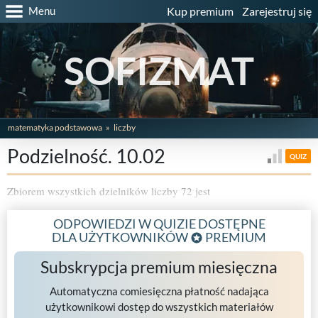
Menu
Kup premium
Zarejestruj się
SOFIZMAT
matematyka podstawowa
liczby
Podzielność. 10.02
QUIZ
Zbiorem wszystkich dzielników liczby 72 jest
ODPOWIEDZI W QUIZIE DOSTĘPNE
DLA UŻYTKOWNIKÓW
PREMIUM
Subskrypcja premium miesięczna
Automatyczna comiesięczna płatność nadająca
użytkownikowi dostęp do wszystkich materiałów