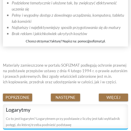
Podzielone tematycznie i ułożone tak, by zwiększyć efektywność
uczenia się
Pełny i wygodny dostęp z dowolnego urządzenia, komputera, tabletu
lub komórki
Najtańszy i najefektywniejszy sposób przygotowania się do matury
Brak reklam i jakichkolwiek ukrytych kosztów
Chcesz otrzymać fakturę? Napisz na:
pomoc@sofizmat.pl
.
Materiały zamieszczone w portalu SOFIZMAT podlegają ochronie prawnej
na podstawie przepisów ustawy z dnia 4 lutego 1994 r. o prawie autorskim
i prawach pokrewnych. Bez zgody właścicieli zabronione jest m.in.
ich kopiowanie, przedruk oraz udostępnianie w całości, jak i w części.
POPRZEDNIE
NASTĘPNE
WIĘCEJ
Logarytmy
Co to jest logarytm? Logarytmem przy podstawie z liczby jest taki wykładnik
potęgi, do której trzeba podnieść podstawę