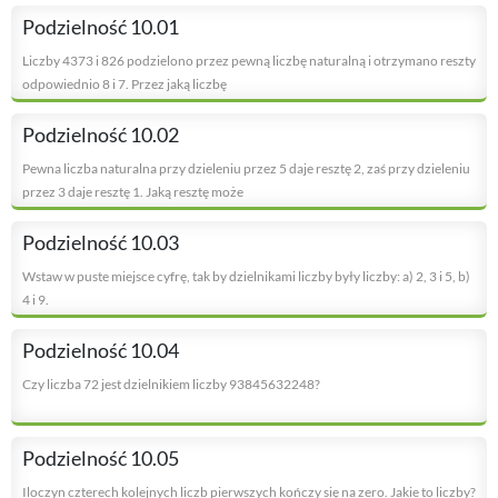
Podzielność 10.01
Liczby 4373 i 826 podzielono przez pewną liczbę naturalną i otrzymano reszty
odpowiednio 8 i 7. Przez jaką liczbę
Podzielność 10.02
Pewna liczba naturalna przy dzieleniu przez 5 daje resztę 2, zaś przy dzieleniu
przez 3 daje resztę 1. Jaką resztę może
Podzielność 10.03
Wstaw w puste miejsce cyfrę, tak by dzielnikami liczby były liczby: a) 2, 3 i 5, b)
4 i 9.
Podzielność 10.04
Czy liczba 72 jest dzielnikiem liczby 93845632248?
Podzielność 10.05
Iloczyn czterech kolejnych liczb pierwszych kończy się na zero. Jakie to liczby?