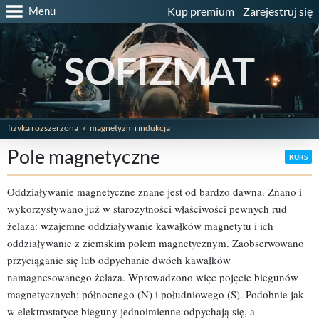
Menu
Kup premium
Zarejestruj się
SOFIZMAT
fizyka rozszerzona
magnetyzm i indukcja
Pole magnetyczne
KURS
Oddziaływanie magnetyczne znane jest od bardzo dawna. Znano i
wykorzystywano już w starożytności właściwości pewnych rud
żelaza: wzajemne oddziaływanie kawałków magnetytu i ich
oddziaływanie z ziemskim polem magnetycznym. Zaobserwowano
przyciąganie się lub odpychanie dwóch kawałków
namagnesowanego żelaza. Wprowadzono więc pojęcie biegunów
magnetycznych: północnego (N) i południowego (S). Podobnie jak
w elektrostatyce bieguny jednoimienne odpychają się, a