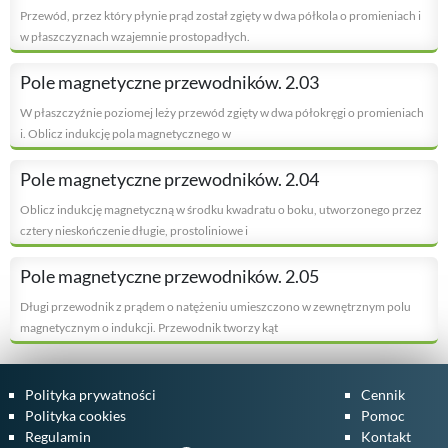
Przewód, przez który płynie prąd został zgięty w dwa półkola o promieniach i
w płaszczyznach wzajemnie prostopadłych.
Pole magnetyczne przewodników. 2.03
W płaszczyźnie poziomej leży przewód zgięty w dwa półokręgi o promieniach
i. Oblicz indukcję pola magnetycznego w
Pole magnetyczne przewodników. 2.04
Oblicz indukcję magnetyczną w środku kwadratu o boku, utworzonego przez
cztery nieskończenie długie, prostoliniowe i
Pole magnetyczne przewodników. 2.05
Długi przewodnik z prądem o natężeniu umieszczono w zewnętrznym polu
magnetycznym o indukcji. Przewodnik tworzy kąt
Polityka prywatności
Cennik
Polityka cookies
Pomoc
Regulamin
Kontakt